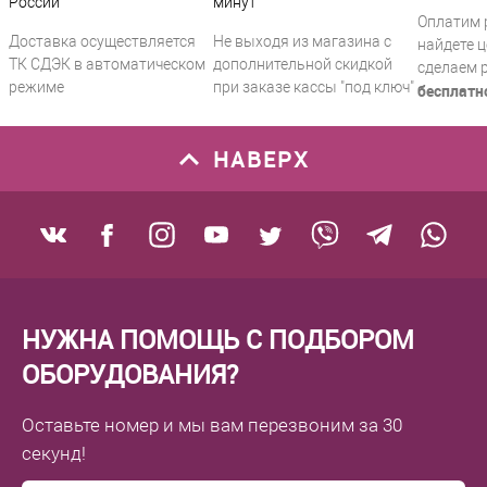
России
минут
Оплатим 
Доставка осуществляется
Не выходя из магазина с
найдете ц
ТК СДЭК в автоматическом
дополнительной скидкой
сделаем 
режиме
при заказе кассы "под ключ"
бесплатн
НАВЕРХ
НУЖНА ПОМОЩЬ С ПОДБОРОМ
ОБОРУДОВАНИЯ?
Оставьте номер
и мы вам перезвоним
за 30
секунд!