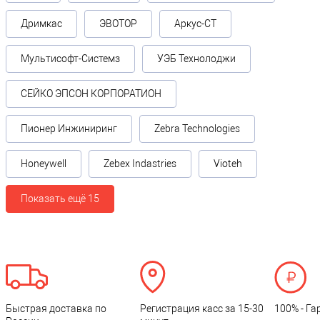
Дримкас
ЭВОТОР
Аркус-СТ
Мультисофт-Системз
УЭБ Технолоджи
СЕЙКО ЭПСОН КОРПОРАТИОН
Пионер Инжиниринг
Zebra Technologies
Honeywell
Zebex Indastries
Vioteh
Показать ещё 15
Быстрая доставка по
Регистрация касс за 15-30
100% - Га