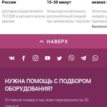
России
15-30 минут
низких 
Доставка осуществляется
Не выходя из магазина с
Оплатим 
ТК СДЭК в автоматическом
дополнительной скидкой
найдете ц
режиме
при заказе кассы "под ключ"
сделаем 
бесплатн
НАВЕРХ
НУЖНА ПОМОЩЬ С ПОДБОРОМ
ОБОРУДОВАНИЯ?
Оставьте номер
и мы вам перезвоним
за 30
секунд!