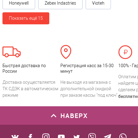
Honeywell
Zebex Indastries
Vioteh
Показать ещё 15
Быстрая доставка по
Регистрация касс за 15-30
100% - Га
России
минут
Оплатим 
Доставка осуществляется
Не выходя из магазина с
найдете ц
ТК СДЭК в автоматическом
дополнительной скидкой
сделаем 
режиме
при заказе кассы "под ключ"
бесплатн
НАВЕРХ