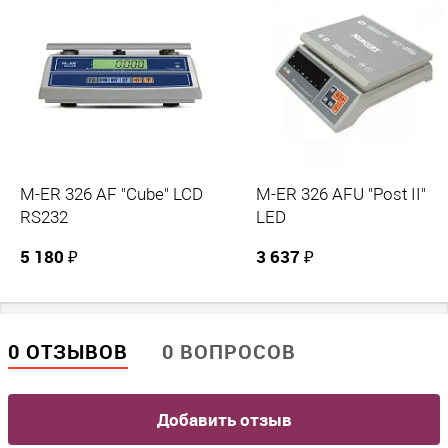
Фасовочные
Дискретность
0.1 гр; 1 гр
Поверка
Да
Класс точности
Высокий (II)
M-ER 326 AF "Cube" LCD
M-ER 326 AFU "Post II"
RS232
LED
Защита от перегрузки
Нет
5 180 ₽
3 637 ₽
Режим самодиагностики
Да
0 ОТЗЫВОВ
0 ВОПРОСОВ
Параметры платформы
Размер платформы, мм
Добавить отзыв
256 / 206