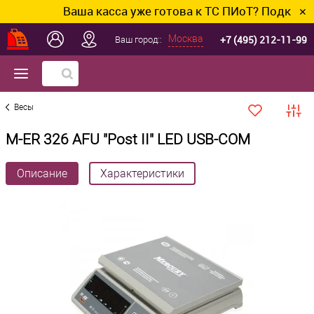
Ваша касса уже готова к ТС ПИоТ? Подключим и
✕
+7 (495) 212-11-99
Москва
Ваш город::
Весы
M-ER 326 AFU "Post II" LED USB-COM
Описание
Характеристики