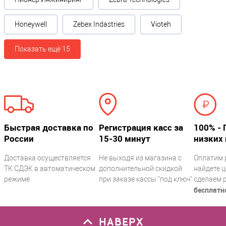
Физические параметры
Honeywell
Zebex Indastries
Vioteh
Габариты без упаковки (д/ш/в)
265 / 290 / 110
Показать ещё 15
Материал корпуса
?
пластик
Аккумулятор
Наличие аккумулятора
Быстрая доставка по
?
Регистрация касс за
100% - 
России
15-30 минут
низких 
нет
Доставка осуществляется
Не выходя из магазина с
Оплатим 
Питание
ТК СДЭК в автоматическом
дополнительной скидкой
найдете ц
режиме
при заказе кассы "под ключ"
сделаем 
бесплатн
Энергосберегающий режим
Да
НАВЕРХ