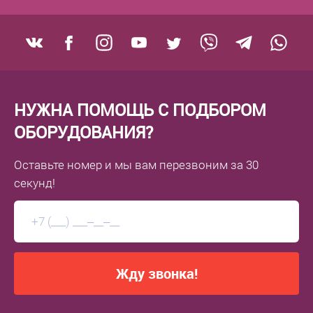
Условия эксплуатации
Рабочая температура °C
?
10… +40
Рабочая влажность воздуха (в процентах)
?
80%
НУЖНА ПОМОЩЬ С ПОДБОРОМ
ОБОРУДОВАНИЯ?
Дополнительно
Оставьте номер
и мы вам перезвоним
за 30
Индикация
секунд!
Визуальная
Прочие
Производитель
Жду звонка!
MERTECH
Тип клавиатуры
?