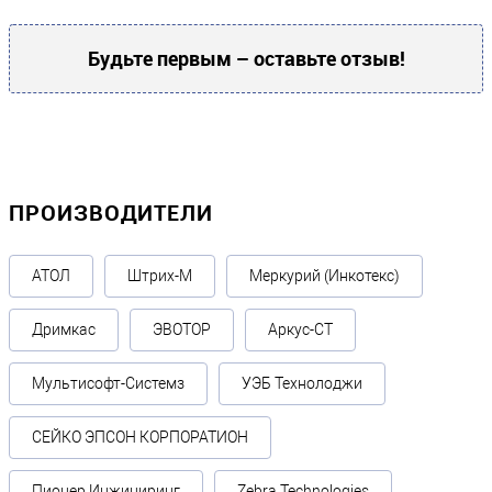
Материал платформы
Пластик
Будьте первым – оставьте отзыв!
Принтер
Автоотрезчик чеков
нет
ПРОИЗВОДИТЕЛИ
Печать этикеток
Нет
АТОЛ
Штрих-М
Меркурий (Инкотекс)
Стандарты защиты
Дримкас
ЭВОТОР
Аркус-СТ
Защита от коррозии
Нет
Мультисофт-Системз
УЭБ Технолоджи
Защита от влаги
СЕЙКО ЭПСОН КОРПОРАТИОН
Нет
Пионер Инжиниринг
Zebra Technologies