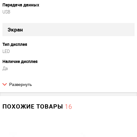
Передача данных
USB
Экран
Тип дисплея
LED
Наличие дисплея
Да
Развернуть
Параметры весов
Максимальный вес, кг.
ПОХОЖИЕ ТОВАРЫ
16
32
Минимальный вес, г
50
Тип весов