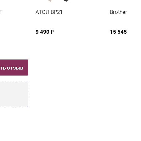
T
АТОЛ BP21
Brother QL-
9 490 ₽
15 545 ₽
ть отзыв