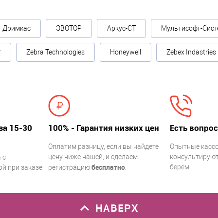
Дримкас
ЭВОТОР
Аркус-СТ
Мультисофт-Сист
г
Zebra Technologies
Honeywell
Zebex Indastries
за 15-30
100% - Гарантия низких цен
Есть вопрос
Оплатим разницу, если вы найдете
Опытные касс
цену ниже нашей, и сделаем
консультируют.
 с
бесплатно
берем.
й при заказе
регистрацию
.
НАВЕРХ