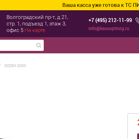
Ваша касса уже готова к ТС ПИоТ? Под
Волгоградский пр-т, д.21,
+7 (495) 212-11-99
стр. 1, подъезд 1, этаж 3,
info@kassopttorg.ru
офис 5
На карте
/
GODEX G300