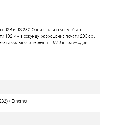
ы USB и RS-232. Опционально могут быть
и 102 мм в секунду, разрешение печати 203 dpi.
чати большого перечня 1D/2D штрих-кодов.
32) / Ethernet