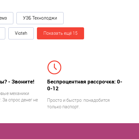
емз
УЭБ Технолоджи
Vioteh
Показать ещё 15
ы? - Звоните!
Беспроцентная рассрочка: 0-
0-12
овые механики
 За спрос денег не
Просто и быстро: понадобится
только паспорт.