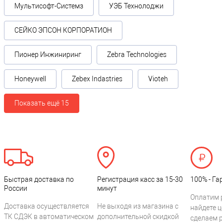
Мультисофт-Системз
УЭБ Технолоджи
СЕЙКО ЭПСОН КОРПОРАТИОН
Пионер Инжиниринг
Zebra Technologies
Honeywell
Zebex Indastries
Vioteh
Показать ещё 15
Быстрая доставка по
Регистрация касс за 15-30
100% - Га
России
минут
Оплатим 
Доставка осуществляется
Не выходя из магазина с
найдете ц
ТК СДЭК в автоматическом
дополнительной скидкой
сделаем 