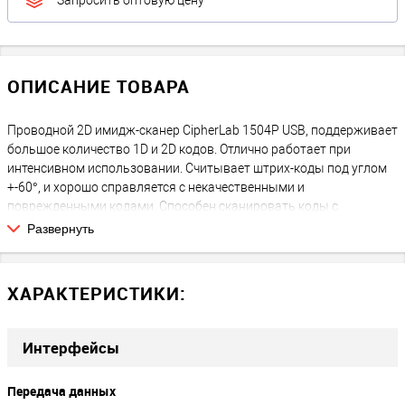
Запросить оптовую цену
ОПИСАНИЕ ТОВАРА
Проводной 2D имидж-сканер CipherLab 1504P USB, поддерживает
большое количество 1D и 2D кодов. Отлично работает при
интенсивном использовании. Считывает штрих-коды под углом
+-60°, и хорошо справляется с некачественными и
поврежденными кодами. Способен сканировать коды с
расстояния до 20 сантиметров. Имеются звуковая и световая
Развернуть
индикация
ХАРАКТЕРИСТИКИ:
Интерфейсы
Передача данных