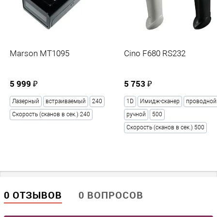
Имидж-сканер
Тип сканера
ручной / проводной
Marson MT1095
Cino F680 RS232
Параметры сканирования
Скорость (сканов в сек.)
5 999 ₽
5 753 ₽
60
Лазерный
встраиваемый
240
1D
Имидж-сканер
проводной
Угол сканирования (горизонталь)
Скорость (сканов в сек.) 240
ручной
500
60°
Скорость (сканов в сек.) 500
Угол сканирования (вертикаль)
60°
Дальность сканирования, мм
20
Контрастность штрих-кода
0 ОТЗЫВОВ
0 ВОПРОСОВ
30%
Типы считываемых штрих-кодов