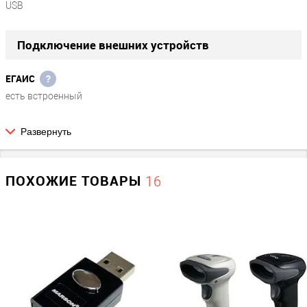
USB
Подключение внешних устройств
ЕГАИС
?
есть встроенный
Развернуть
Экран
Наличие дисплея
ПОХОЖИЕ ТОВАРЫ
16
Нет
Параметры сканера
1D/2D (для ЕГАИС)
1D / 2D (ЕГАИС)
Тип луча сканера