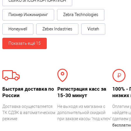
СЕЙКО ЭПСОН КОРПОРАТИОН
Вес НЕТТО (в граммах)
?
154
Пионер Инжиниринг
Zebra Technologies
Условия эксплуатации
Honeywell
Zebex Indastries
Vioteh
Рабочая температура °C
?
Показать ещё 15
0°С ~ +50°С
Прочие
Производитель
CipherLab
Быстрая доставка по
Регистрация касс за
100% - 
Гарантия, месяцев
России
15-30 минут
низких 
24
Доставка осуществляется
Не выходя из магазина с
Оплатим 
ТК СДЭК в автоматическом
дополнительной скидкой
найдете ц
режиме
при заказе кассы "под ключ"
сделаем 
бесплатн