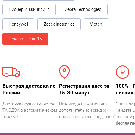
Пионер Инжиниринг
Zebra Technologies
Honeywell
Zebex Indastries
Vioteh
Показать ещё 15
Быстрая доставка по
Регистрация касс за
100% - 
России
15-30 минут
низких 
Доставка осуществляется
Не выходя из магазина с
Оплатим 
ТК СДЭК в автоматическом
дополнительной скидкой
найдете ц
режиме
при заказе кассы "под ключ"
сделаем 
бесплатн