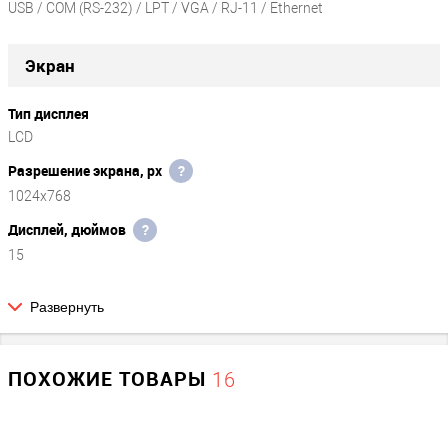
USB / COM (RS-232) / LPT / VGA / RJ-11 / Ethernet
Экран
Тип дисплея
LCD
Разрешение экрана, px
?
1024x768
Дисплей, дюймов
?
15
Развернуть
Жёсткий диск
Тип привода
?
ПОХОЖИЕ ТОВАРЫ
16
SSD
Объем памяти жесткого диска, Гб
?
64