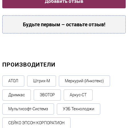
Добавить отзыв
Габариты без упаковки (д/ш/в)
372 / 342 / 205
Будьте первым – оставьте отзыв!
Прочие
Производитель
АТОЛ
Гарантия, месяцев
ПРОИЗВОДИТЕЛИ
12
АТОЛ
Штрих-М
Меркурий (Инкотекс)
Дримкас
ЭВОТОР
Аркус-СТ
Мультисофт-Системз
УЭБ Технолоджи
СЕЙКО ЭПСОН КОРПОРАТИОН