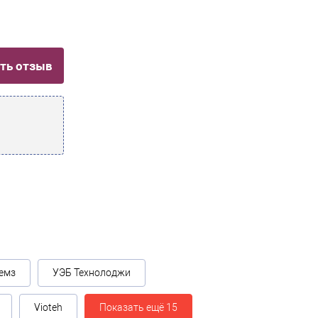
ть отзыв
емз
УЭБ Технолоджи
Vioteh
Показать ещё 15