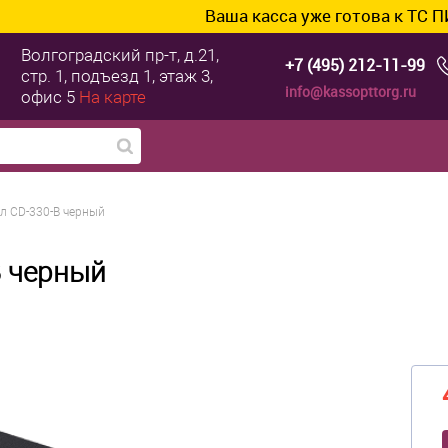
Ваша касса уже готова к ТС ПИоТ? Подк
Волгоградский пр-т, д.21,
+7 (495) 212-11-99
стр. 1, подъезд 1, этаж 3,
info@kassopttorg.ru
офис 5
На карте
л CD-330-B черный
B черный