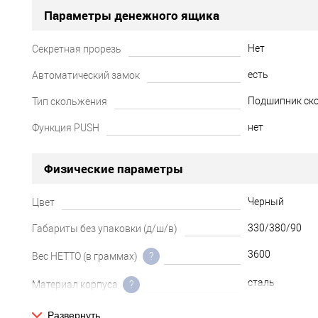
Параметры денежного ящика
Нет
Секретная прорезь
есть
Автоматический замок
Подшипник ск
Тип скольжения
нет
Функция PUSH
Физические параметры
Черный
Цвет
330/380/90
Габариты без упаковки (д/ш/в)
3600
Вес НЕТТО (в граммах)
?
сталь
Материал корпуса
?
Развернуть