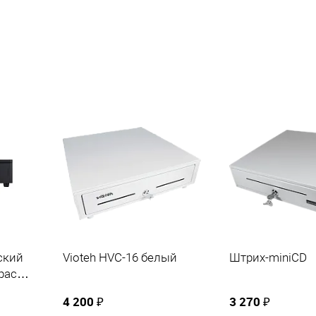
ский
Vioteh HVC-16 белый
Штрих-miniCD
pace
4 200 ₽
3 270 ₽
кий,