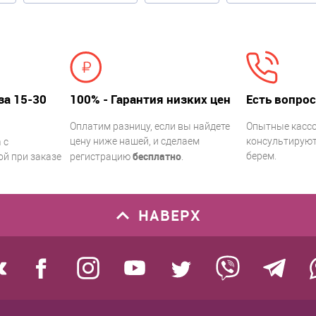
за 15-30
100% - Гарантия низких цен
Есть вопрос
Оплатим разницу, если вы найдете
Опытные касс
цену ниже нашей, и сделаем
консультируют.
 с
бесплатно
берем.
й при заказе
регистрацию
.
НАВЕРХ