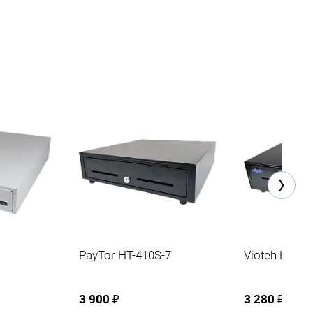
PayTor HT-410S-7
Vioteh HVC-
3 900 ₽
3 280 ₽