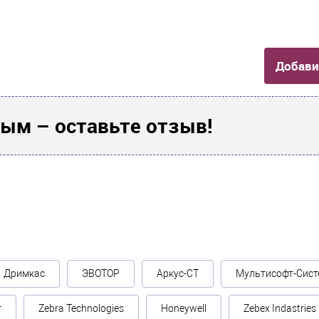
Добави
ым – оставьте отзыв!
Дримкас
ЭВОТОР
Аркус-СТ
Мультисофт-Сист
г
Zebra Technologies
Honeywell
Zebex Indastries