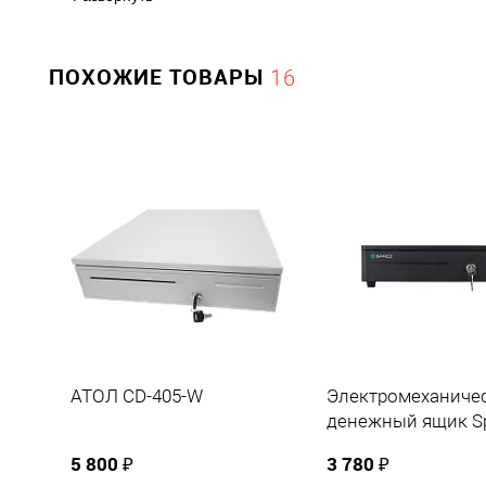
Прочие
АТОЛ
Производитель
ПОХОЖИЕ ТОВАРЫ
16
АТОЛ CD-405-W
Электромеханиче
денежный ящик S
335R (BOX-335RW
5 800 ₽
3 780 ₽
электромеханичес