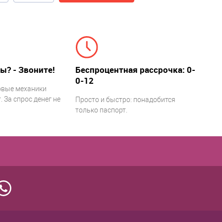
ы? - Звоните!
Беспроцентная рассрочка: 0-
0-12
овые механики
 За спрос денег не
Просто и быстро: понадобится
только паспорт.