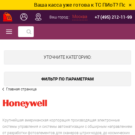
Ваша касса уже готова к ТС ПИоТ? Подключи
✕
+7 (495) 212-11-99
Москва
Ваш город::
УТОЧНИТЕ КАТЕГОРИЮ:
ФИЛЬТР ПО ПАРАМЕТРАМ
Главная страница
Крупнейшая американская корпорация производящая электронные
системы управления и системы автоматизации с обширным направлением
от разработки фотоэлементов для сканеров штрих-кодов, до космических