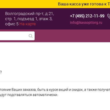
Ваша касса уже готова к ТС 
Волгоградский пр-т, д.21,
+7 (495) 212-11-99
стр. 1, подъезд 1, этаж 3,
info@kassopttorg.ru
офис 5
На карте
?
тояние Ваших заказов, быть в курсе акций и скидок, а также полу
будут подставляться автоматически.