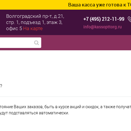
Ваша касса уже готова к ТС П
Волгоградский пр-т, д.21,
+7 (495) 212-11-99
стр. 1, подъезд 1, этаж 3,
info@kassopttorg.ru
офис 5
На карте
?
тояние Ваших заказов, быть в курсе акций и скидок, а также полу
будут подставляться автоматически.