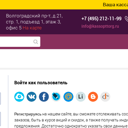
Ваша касса уж
Волгоградский пр-т, д.21,
+7 (495) 212-11-99
стр. 1, подъезд 1, этаж 3,
info@kassopttorg.ru
офис 5
На карте
Войти как пользователь
Регистрируясь
на нашем сайте, вы сможете отслеживать со
заказов, быть в курсе акций и скидок, а также получать ин
предложения. Достаточно однократно указать свои данные 