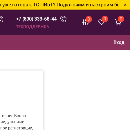
е готова к ТС ПИоТ? Подключим и настроим без лишни
✕
+7 (800) 333-68-44
0
0
0
ТЕХПОДДЕРЖКА
Вход
стояние Ваших
дивидуальные
при регистрации,