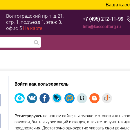
Ваша касса у
Волгоградский пр-т, д.21,
+7 (495) 212-11-99
стр. 1, подъезд 1, этаж 3,
info@kassopttorg.ru
офис 5
На карте
Войти как пользователь
Регистрируясь
на нашем сайте, вы сможете отслеживать со
заказов, быть в курсе акций и скидок, а также получать ин
предложения. Достаточно однократно указать свои данные 