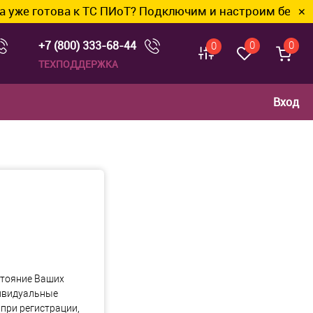
же готова к ТС ПИоТ? Подключим и настроим без лишн
✕
+7 (800) 333-68-44
0
0
0
ТЕХПОДДЕРЖКА
Вход
стояние Ваших
дивидуальные
при регистрации,