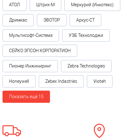
АТОЛ
Штрих-М
Меркурий (Инкотекс)
Дримкас
ЭВОТОР
Аркус-СТ
Мультисофт-Системз
УЭБ Технолоджи
СЕЙКО ЭПСОН КОРПОРАТИОН
Пионер Инжиниринг
Zebra Technologies
Honeywell
Zebex Indastries
Vioteh
Показать ещё 15