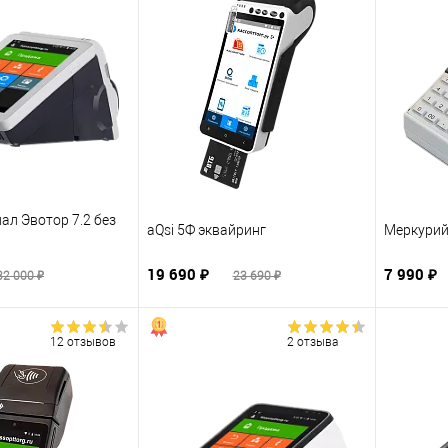
ал Эвотор 7.2 без
aQsi 5Ф эквайринг
Меркурий
19 690 ₽
7 990 ₽
32 000 ₽
23 690 ₽
12 отзывов
2 отзыва