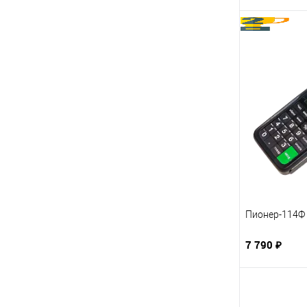
Пионер-114Ф 
7 790 ₽