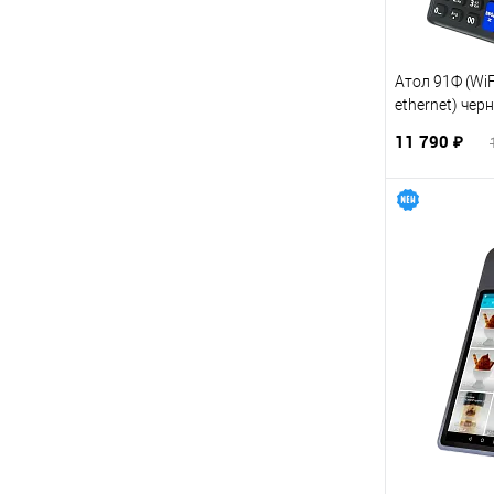
Атол 91Ф (WiFi
ethernet) чер
11 790 ₽