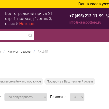
Ваша касса уже готова к Т
Волгоградский пр-т, д.21,
+7 (495) 212-11-99
стр. 1, подъезд 1, этаж 3,
info@kassopttorg.ru
офис 5
На карте
/
/
а
Каталог товаров
АКЦИИ
екты онлайн-касс под ключ
Подарок за Ваш честный отзыв
:
Показать: