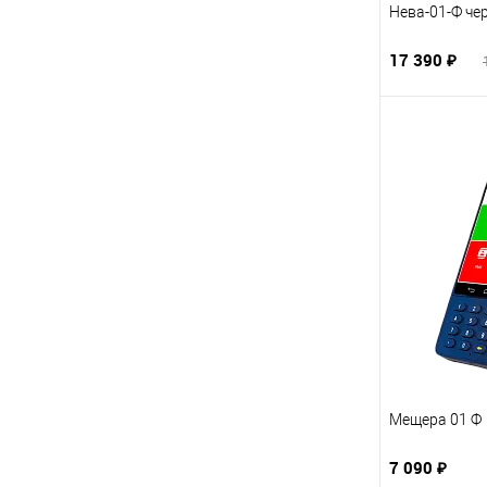
Нева-01-Ф че
17 390 ₽
Мещера 01 Ф
7 090 ₽