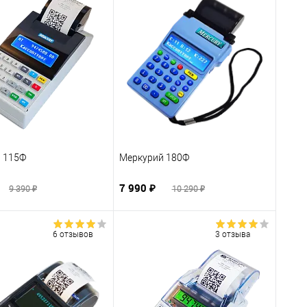
 115Ф
Меркурий 180Ф
7 990 ₽
9 390 ₽
10 290 ₽
6 отзывов
3 отзыва