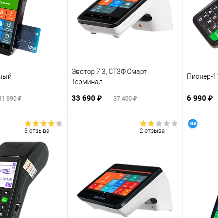
Эвотор 7.3, СТ3Ф Смарт
рный
Пионер-1
Терминал
33 690 ₽
6 990 ₽
31 890 ₽
37 400 ₽
3 отзыва
2 отзыва