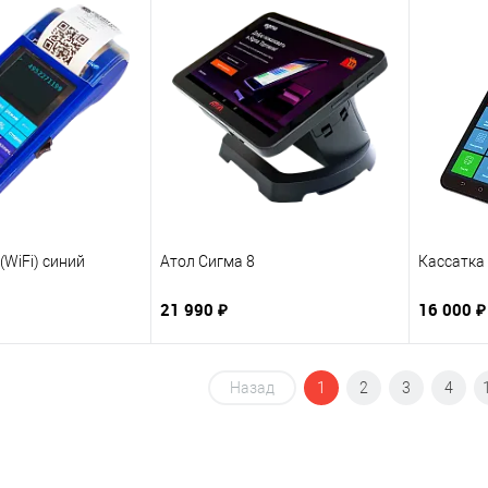
(WiFi) синий
Атол Сигма 8
Кассатка
21 990 ₽
16 000 ₽
Назад
1
2
3
4