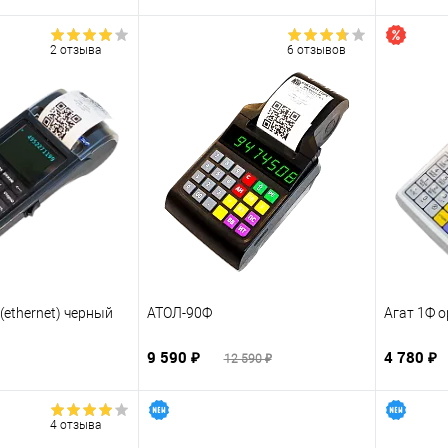
2 отзыва
6 отзывов
(ethernet) черный
АТОЛ-90Ф
Агат 1Ф 
9 590 ₽
4 780 ₽
12 590 ₽
4 отзыва