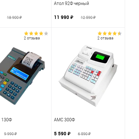
Атол 92Ф черный
₽
11 990 ₽
18 900 ₽
12 590 ₽
2 отзыва
2 отзыва
 130Ф
АМС 300Ф
5 590 ₽
9 990 ₽
6 590 ₽