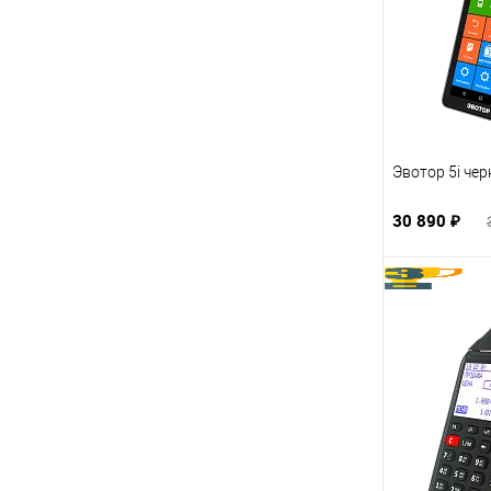
Эвотор 5i че
30 890 ₽