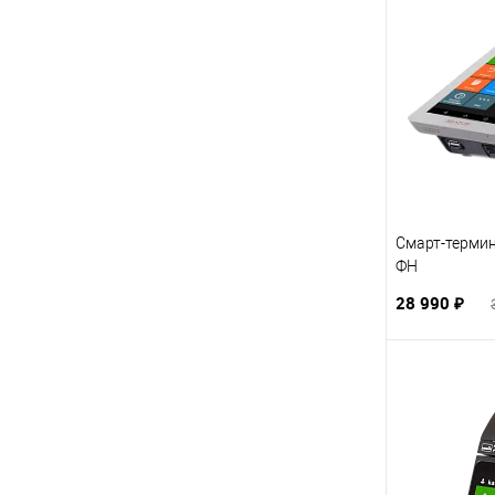
Смарт-термин
ФН
28 990 ₽