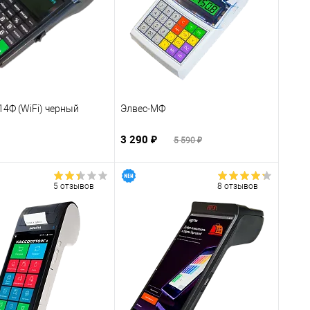
14Ф (WiFi) черный
Элвес-МФ
3 290 ₽
5 590 ₽
5 отзывов
8 отзывов