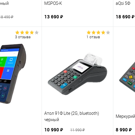
рный
MSPOS-K
aQsi 5Ф
13 690 ₽
18 690 
18 490 ₽
3 отзыва
1 отзыв
Атол 91Ф Lite (2G, bluetooth)
Меркурий
черный
10 990 ₽
8 990 ₽
11 990 ₽