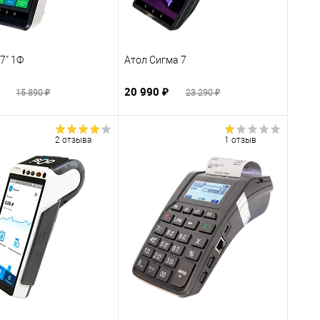
7" 1Ф
Атол Сигма 7
₽
20 990 ₽
15 890 ₽
23 290 ₽
2 отзыва
1 отзыв