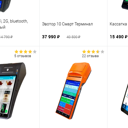
, 2G, bluetooth,
Эвотор 10 Смарт Терминал
Кассатка 
ный
37 990 ₽
15 490 
14 790 ₽
40 500 ₽
5 отзывов
22 отзыва