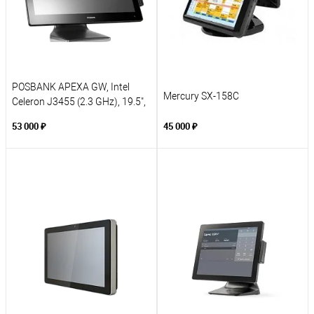
POSBANK APEXA GW, Intel
Mercury SX-158C
Celeron J3455 (2.3 GHz), 19.5",
4GB DDR3, SSD 64GB
53 000 ₽
45 000 ₽