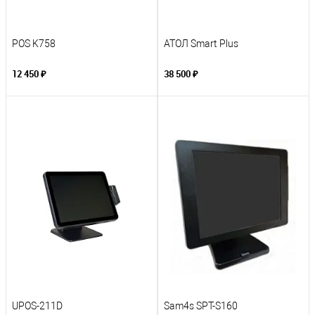
POS K758
АТОЛ Smart Plus
12 450 ₽
38 500 ₽
UPOS-211D
Sam4s SPT-S160