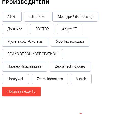
ПРОИЗВОДИТЕЛИ
АТОЛ
Штрих-М
Меркурий (Инкотекс)
Дримкас
ЭВОТОР
Аркус-СТ
Мультисофт-Системз
УЭБ Технолоджи
СЕЙКО ЭПСОН КОРПОРАТИОН
Пионер Инжиниринг
Zebra Technologies
Honeywell
Zebex Indastries
Vioteh
Показать ещё 15