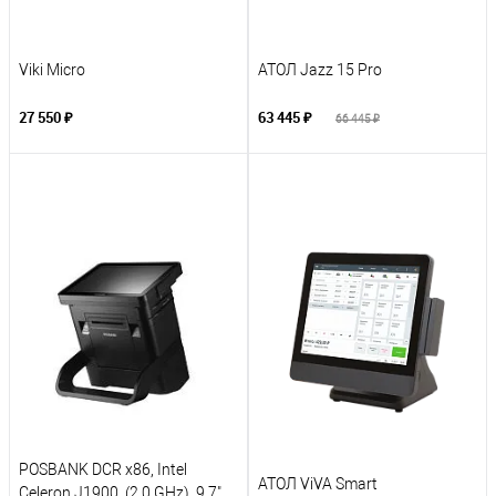
Viki Micro
АТОЛ Jazz 15 Pro
27 550 ₽
63 445 ₽
66 445 ₽
POSBANK DCR x86, Intel
АТОЛ ViVA Smart
Celeron J1900, (2.0 GHz), 9.7",