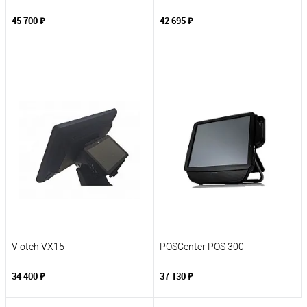
45 700 ₽
42 695 ₽
Vioteh VX15
POSCenter POS 300
34 400 ₽
37 130 ₽