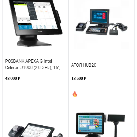
POSBANK APEXA G Intel
АТОЛ HUB20
Celeron J1900 (2.0 GHz), 15",
4GB DDR3, SSD 64GB
48 000 ₽
13 500 ₽