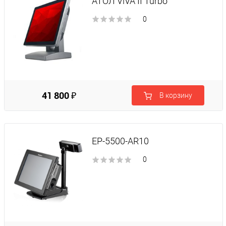
АТОЛ ViVA II Turbo
0
41 800 ₽
В корзину
EP-5500-AR10
0