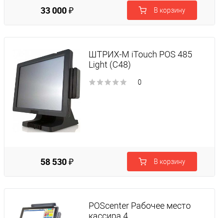
33 000 ₽
В корзину
ШТРИХ-М iTouch POS 485
Light (C48)
0
58 530 ₽
В корзину
POScenter Рабочее место
кассира 4