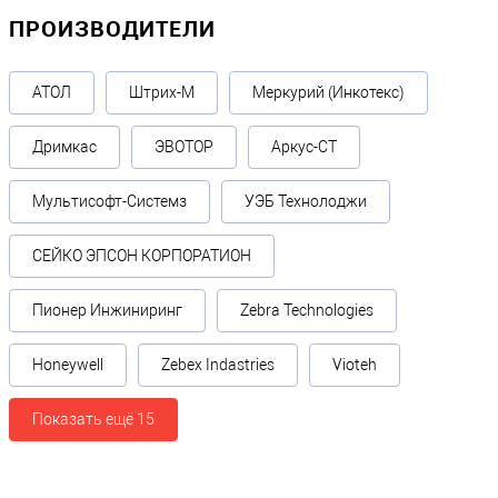
ПРОИЗВОДИТЕЛИ
АТОЛ
Штрих-М
Меркурий (Инкотекс)
Дримкас
ЭВОТОР
Аркус-СТ
Мультисофт-Системз
УЭБ Технолоджи
СЕЙКО ЭПСОН КОРПОРАТИОН
Пионер Инжиниринг
Zebra Technologies
Honeywell
Zebex Indastries
Vioteh
Показать ещё 15