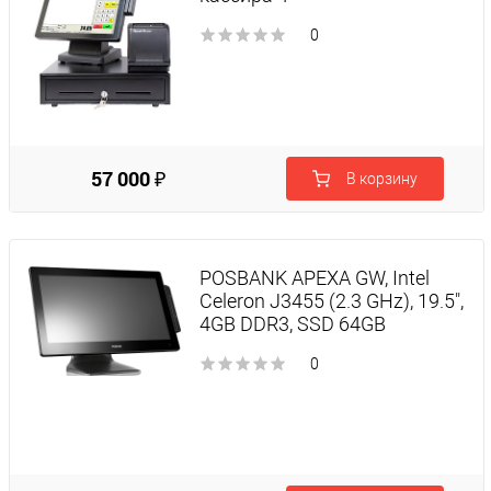
0
57 000 ₽
В корзину
POSBANK APEXA GW, Intel
Celeron J3455 (2.3 GHz), 19.5",
4GB DDR3, SSD 64GB
0