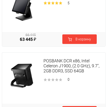
5
66 445
63 445 ₽
В корзину
₽
POSBANK DCR x86, Intel
Celeron J1900, (2.0 GHz), 9.7",
2GB DDR3, SSD 64GB
0