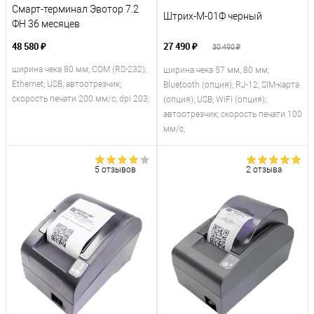
Смарт-терминал Эвотор 7.2
Штрих-М-01Ф черный
ФН 36 месяцев
48 580 ₽
27 490 ₽
30 490 ₽
ширина чека 80 мм; COM (RS-232);
ширина чека 57 мм, 80 мм;
Ethernet; USB; автоотрезчик;
Bluetooth (опция); RJ-12; SIM-карта
скорость печати 200 мм/с; dpi 203;
(опция); USB; WiFi (опция);
автоотрезчик; скорость печати 100
мм/с;
5 отзывов
2 отзыва