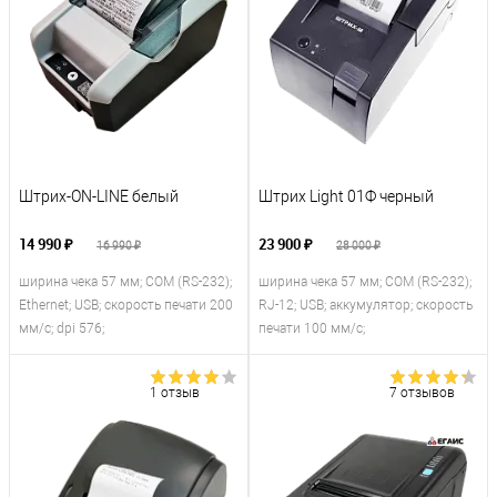
Штрих-ON-LINE белый
Штрих Light 01Ф черный
14 990 ₽
23 900 ₽
16 990 ₽
28 000 ₽
ширина чека 57 мм; COM (RS-232);
ширина чека 57 мм; COM (RS-232);
Ethernet; USB; скорость печати 200
RJ-12; USB; аккумулятор; скорость
мм/с; dpi 576;
печати 100 мм/с;
1 отзыв
7 отзывов