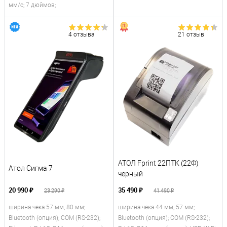
мм/с; 7 дюймов;
4 отзыва
21 отзыв
АТОЛ Fprint 22ПТК (22Ф)
Атол Сигма 7
черный
20 990 ₽
35 490 ₽
23 290 ₽
41 490 ₽
ширина чека 57 мм, 80 мм;
ширина чека 44 мм, 57 мм;
Bluetooth (опция); COM (RS-232);
Bluetooth (опция); COM (RS-232);