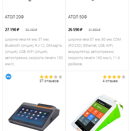
АТОЛ 20Ф
АТОЛ 50Ф
27 190 ₽
26 590 ₽
32 190 ₽
31 590 ₽
ширина чека 44 мм, 57 мм;
ширина чека 57 мм, 80 мм; COM
Bluetooth (опция); RJ-12; SIM-карта
(RS-232); Ethernet; USB; WiFi;
(опция); USB; WiFi (опция);
аккумулятор; автоотрезчик;
автоотрезчик; скорость печати 100
скорость печати 160 мм/с; 11.6
мм/с;
дюймов;
37 отзывов
4 отзыва