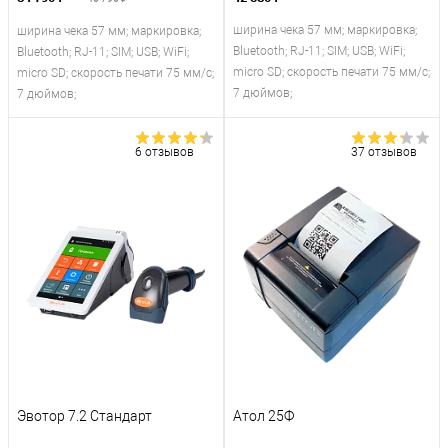
ширина чека 57 мм; маркировка;
ширина чека 57 мм; маркировка;
Bluetooth; RJ-11; SIM; USB; WiFi;
Bluetooth; RJ-11; SIM; USB; WiFi;
micro SD; скорость печати 75 мм/с;
micro SD; скорость печати 75 мм/с;
7 дюймов;
7 дюймов;
6 отзывов
37 отзывов
Эвотор 7.2 Стандарт
Атол 25Ф