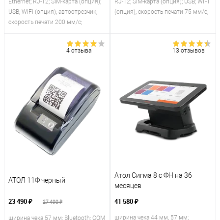
Ethernet; RJ-12; SIM-карта (опция);
RJ-12; SIM-карта (опция); USB; WiFi
USB; WiFi (опция); автоотрезчик;
(опция); скорость печати 75 мм/с;
скорость печати 200 мм/с;
4 отзыва
13 отзывов
Атол Сигма 8 с ФН на 36
АТОЛ 11Ф черный
месяцев
23 490 ₽
41 580 ₽
27 490 ₽
ширина чека 44 мм, 57 мм;
ширина чека 57 мм; Bluetooth; COM