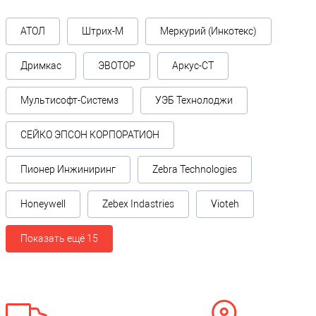
АТОЛ
Штрих-М
Меркурий (Инкотекс)
Дримкас
ЭВОТОР
Аркус-СТ
Мультисофт-Системз
УЭБ Технолоджи
СЕЙКО ЭПСОН КОРПОРАТИОН
Пионер Инжиниринг
Zebra Technologies
Honeywell
Zebex Indastries
Vioteh
Показать ещё 15