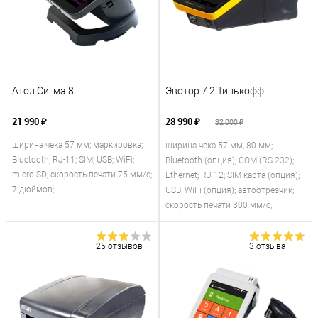
Атол Сигма 8
Эвотор 7.2 Тинькофф
21 990 ₽
28 990 ₽
32 000 ₽
ширина чека 57 мм; маркировка;
ширина чека 57 мм, 80 мм;
Bluetooth; RJ-11; SIM; USB; WiFi;
Bluetooth (опция); COM (RS-232);
micro SD; скорость печати 75 мм/с;
Ethernet; RJ-12; SIM-карта (опция);
7 дюймов;
USB; WiFi (опция); автоотрезчик;
скорость печати 300 мм/с;
25 отзывов
3 отзыва