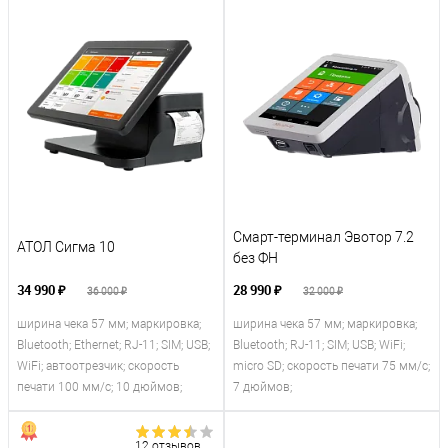
Смарт-терминал Эвотор 7.2
АТОЛ Сигма 10
без ФН
34 990 ₽
28 990 ₽
36 000 ₽
32 000 ₽
ширина чека 57 мм; маркировка;
ширина чека 57 мм; маркировка;
Bluetooth; Ethernet; RJ-11; SIM; USB;
Bluetooth; RJ-11; SIM; USB; WiFi;
WiFi; автоотрезчик; скорость
micro SD; скорость печати 75 мм/с;
печати 100 мм/с; 10 дюймов;
7 дюймов;
12 отзывов