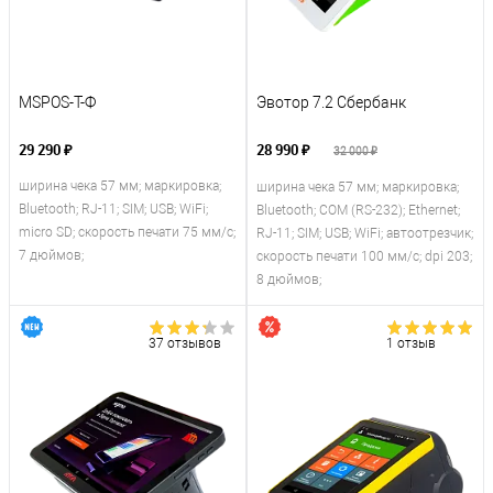
MSPOS-T-Ф
Эвотор 7.2 Сбербанк
29 290 ₽
28 990 ₽
32 000 ₽
ширина чека 57 мм; маркировка;
ширина чека 57 мм; маркировка;
Bluetooth; RJ-11; SIM; USB; WiFi;
Bluetooth; COM (RS-232); Ethernet;
micro SD; скорость печати 75 мм/с;
RJ-11; SIM; USB; WiFi; автоотрезчик;
7 дюймов;
скорость печати 100 мм/с; dpi 203;
8 дюймов;
37 отзывов
1 отзыв