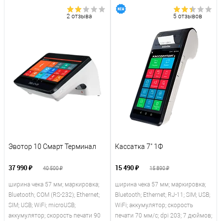
2 отзыва
5 отзывов
Эвотор 10 Смарт Терминал
Кассатка 7" 1Ф
37 990 ₽
15 490 ₽
40 500 ₽
15 890 ₽
ширина чека 57 мм; маркировка;
ширина чека 57 мм; маркировка;
Bluetooth; COM (RS-232); Ethernet;
Bluetooth; Ethernet; RJ-11; SIM; USB;
SIM; USB; WiFi; microUSB;
WiFi; аккумулятор; скорость
аккумулятор; скорость печати 90
печати 70 мм/с; dpi 203; 7 дюймов;