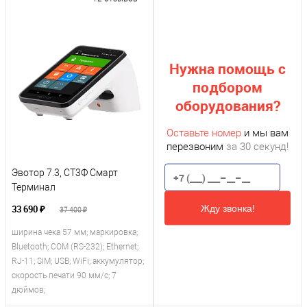
Нужна помощь с
подбором
оборудования?
Оставьте номер
и мы вам
перезвоним
за 30 секунд!
Эвотор 7.3, СТ3Ф Смарт
Терминал
Жду звонка!
33 690 ₽
37 400 ₽
ширина чека 57 мм; маркировка;
Bluetooth; COM (RS-232); Ethernet;
RJ-11; SIM; USB; WiFi; аккумулятор;
скорость печати 90 мм/с; 7
дюймов;