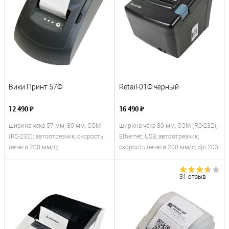
Вики Принт 57Ф
Retail-01Ф черный
12 490 ₽
16 490 ₽
ширина чека 57 мм, 80 мм; COM
ширина чека 80 мм; COM (RS-232);
(RS-232); автоотрезчик; скорость
Ethernet; USB; автоотрезчик;
печати 200 мм/с;
скорость печати 200 мм/с; dpi 203;
31 отзыв