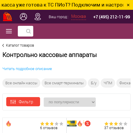
же готова к ТС ПИоТ? Подключим и настроим без лишн
✕
+7 (495) 212-11-99
Москва
Ваш город::
Каталог товаров
Контрольно кассовые аппараты
Читать подробное описание
Все онлайн кассы
Все смарт-терминалы
Б/у
ЧПМ
Фискал
Фильтр
6 отзывов
37 отзывов