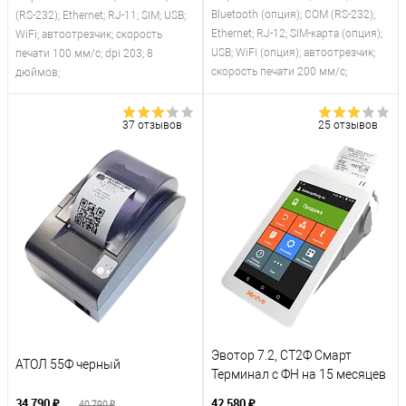
Bluetooth (опция); COM (RS-232);
(RS-232); Ethernet; RJ-11; SIM; USB;
Ethernet; RJ-12; SIM-карта (опция);
WiFi; автоотрезчик; скорость
USB; WiFi (опция); автоотрезчик;
печати 100 мм/с; dpi 203; 8
скорость печати 200 мм/с;
дюймов;
37 отзывов
25 отзывов
Эвотор 7.2, СТ2Ф Смарт
АТОЛ 55Ф черный
Терминал с ФН на 15 месяцев
34 790 ₽
42 580 ₽
40 790 ₽