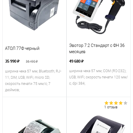
Эвотор 7.2 Стандарт c ФН 36
АТОЛ 77Ф черный
месяцев
35 990 ₽
49 680 ₽
36 490 ₽
ширина чека 57 мм; COM (RS-232);
ширина чека 57 мм; Bluetooth; RJ-
USB; WiFi; скорость печати 120 мм/
11; SIM; USB; WiFi; micro SD;
с; dpi 384;
скорость печати 75 мм/с; 7
дюймов;
1 отзыв