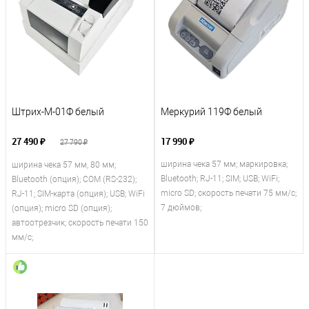
Штрих-М-01Ф белый
Меркурий 119Ф белый
27 490 ₽
17 990 ₽
27 790 ₽
ширина чека 57 мм; маркировка;
ширина чека 57 мм, 80 мм;
Bluetooth; RJ-11; SIM; USB; WiFi;
Bluetooth (опция); COM (RS-232);
micro SD; скорость печати 75 мм/с;
RJ-11; SIM-карта (опция); USB; WiFi
7 дюймов;
(опция); micro SD (опция);
автоотрезчик; скорость печати 150
мм/с;