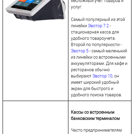
несложный учет товаров и
услуг.
Самый популярный из этой
линейки
Эвотор 7.2
-
стационарная касса для
удобного товароучета.
Второй по популярности -
Эвотор 5
- самый маленький
из линейки со встроенными
аккумуляторами. Для кафе и
ресторанов обычно
выбирают
Эвотор 10
, он
имеет широкий удобный
экран для быстрого и
удобного поиска товаров.
Кассы со встроенным
банковским терминалом
Часто предпринимателям