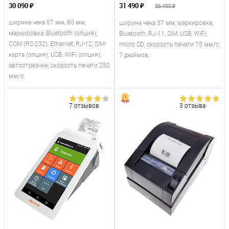
30 090 ₽
31 490 ₽
36 490 ₽
ширина чека 57 мм, 80 мм;
ширина чека 57 мм; маркировка;
маркировка; Bluetooth (опция);
Bluetooth; RJ-11; SIM; USB; WiFi;
COM (RS-232); Ethernet; RJ-12; SIM-
micro SD; скорость печати 75 мм/с;
карта (опция); USB; WiFi (опция);
7 дюймов;
автоотрезчик; скорость печати 250
мм/с;
7 отзывов
3 отзыва