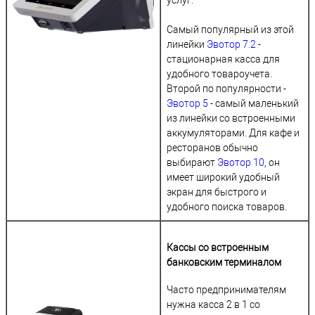
услуг.
Самый популярный из этой
линейки
Эвотор 7.2
-
стационарная касса для
удобного товароучета.
Второй по популярности -
Эвотор 5
- самый маленький
из линейки со встроенными
аккумуляторами. Для кафе и
ресторанов обычно
выбирают
Эвотор 10
, он
имеет широкий удобный
экран для быстрого и
удобного поиска товаров.
Кассы со встроенным
банковским терминалом
Часто предпринимателям
нужна касса 2 в 1 со