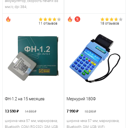
аккумулятор; скорость печати 88
мм/с; dpi 384;
11 отзывов
18 отзывов
ФН-1.2 на 15 месяцев
Меркурий 180Ф
13 590 ₽
7 990 ₽
14 590 ₽
10 290 ₽
ширина чека 57 мм; маркировка;
ширина чека 57 мм; маркировка;
Bluetooth; COM (RS-232); SIM; USB;
Bluetooth; SIM; USB; WiFi;