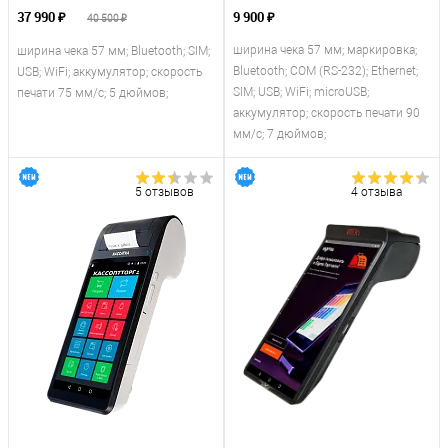
37 990 ₽
9 900 ₽
40 500 ₽
ширина чека 57 мм; маркировка;
ширина чека 57 мм; Bluetooth; SIM;
Bluetooth; COM (RS-232); Ethernet;
USB; WiFi; аккумулятор; скорость
SIM; USB; WiFi; microUSB;
печати 75 мм/с; 5 дюймов;
аккумулятор; скорость печати 90
мм/с; 7 дюймов;
5 отзывов
4 отзыва