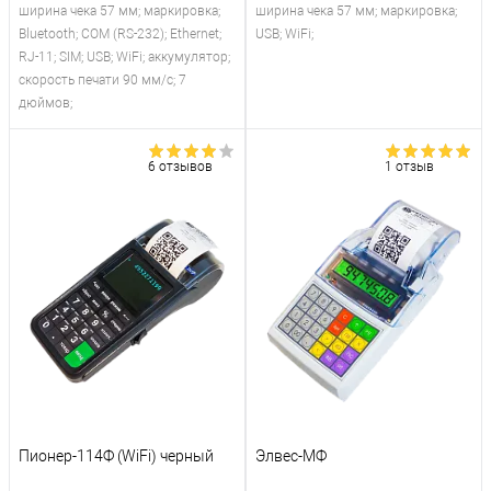
ширина чека 57 мм; маркировка;
ширина чека 57 мм; маркировка;
Bluetooth; COM (RS-232); Ethernet;
USB; WiFi;
RJ-11; SIM; USB; WiFi; аккумулятор;
скорость печати 90 мм/с; 7
дюймов;
6 отзывов
1 отзыв
Пионер-114Ф (WiFi) черный
Элвес-МФ