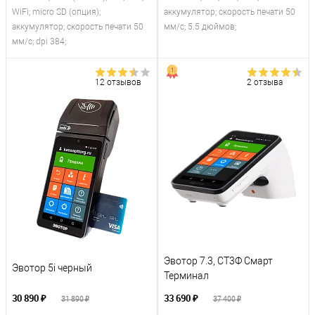
WiFi; micro SD (опция);
аккумулятор; скорость печати 50
аккумулятор; скорость печати 50
мм/с; 5.5 дюймов;
мм/с; dpi 384;
12 отзывов
2 отзыва
Эвотор 7.3, СТ3Ф Смарт
Эвотор 5i черный
Терминал
30 890 ₽
33 690 ₽
31 890 ₽
37 400 ₽