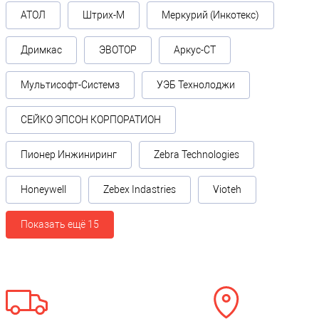
АТОЛ
Штрих-М
Меркурий (Инкотекс)
Дримкас
ЭВОТОР
Аркус-СТ
Мультисофт-Системз
УЭБ Технолоджи
СЕЙКО ЭПСОН КОРПОРАТИОН
Пионер Инжиниринг
Zebra Technologies
Honeywell
Zebex Indastries
Vioteh
Показать ещё 15