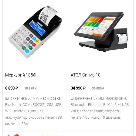
Меркурий 185Ф
АТОЛ Сигма 10
8 890 ₽
34 990 ₽
10 190 ₽
36 000 ₽
ширина чека 57 мм; маркировка;
ширина чека 57 мм; маркировка;
Bluetooth; COM (RS-232); SIM; USB;
Bluetooth; Ethernet; RJ-11; SIM; USB;
WiFi; micro SD (опция);
WiFi; автоотрезчик; скорость
аккумулятор; скорость печати 88
печати 100 мм/с; 10 дюймов;
мм/с; dpi 384;