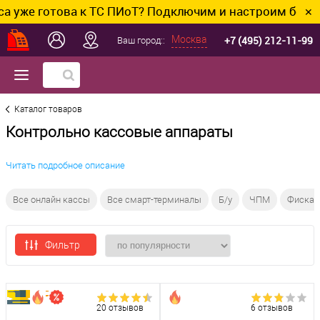
отова к ТС ПИоТ? Подключим и настроим без лишних х
✕
+7 (495) 212-11-99
Москва
Ваш город::
Каталог товаров
Контрольно кассовые аппараты
Читать подробное описание
Все онлайн кассы
Все смарт-терминалы
Б/у
ЧПМ
Фискал
Фильтр
20 отзывов
6 отзывов