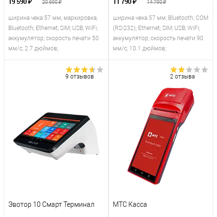
19 590 ₽
11 790 ₽
20 590 ₽
14 790 ₽
ширина чека 57 мм; маркировка;
ширина чека 57 мм; Bluetooth; COM
Bluetooth; Ethernet; SIM; USB; WiFi;
(RS-232); Ethernet; SIM; USB; WiFi;
аккумулятор; скорость печати 50
аккумулятор; скорость печати 90
мм/с; 2.7 дюймов;
мм/с; 10.1 дюймов;
9 отзывов
2 отзыва
Эвотор 10 Смарт Терминал
МТС Касса