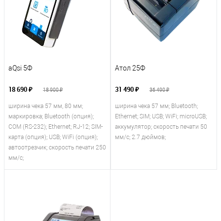
aQsi 5Ф
Атол 25Ф
18 690 ₽
31 490 ₽
18 900 ₽
36 490 ₽
ширина чека 57 мм, 80 мм;
ширина чека 57 мм; Bluetooth;
маркировка; Bluetooth (опция);
Ethernet; SIM; USB; WiFi; microUSB;
COM (RS-232); Ethernet; RJ-12; SIM-
аккумулятор; скорость печати 50
карта (опция); USB; WiFi (опция);
мм/с; 2.7 дюймов;
автоотрезчик; скорость печати 250
мм/с;