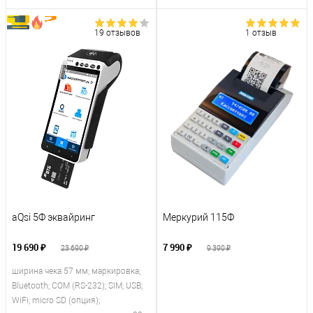
19 отзывов
1 отзыв
aQsi 5Ф эквайринг
Меркурий 115Ф
19 690 ₽
7 990 ₽
23 690 ₽
9 390 ₽
ширина чека 57 мм; маркировка;
Bluetooth; COM (RS-232); SIM; USB;
WiFi; micro SD (опция);