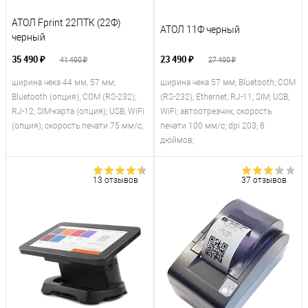
АТОЛ Fprint 22ПТК (22Ф)
АТОЛ 11Ф черный
черный
35 490 ₽
23 490 ₽
41 490 ₽
27 490 ₽
ширина чека 44 мм, 57 мм;
ширина чека 57 мм; Bluetooth; COM
Bluetooth (опция); COM (RS-232);
(RS-232); Ethernet; RJ-11; SIM; USB;
RJ-12; SIM-карта (опция); USB; WiFi
WiFi; автоотрезчик; скорость
(опция); скорость печати 75 мм/с;
печати 100 мм/с; dpi 203; 8
дюймов;
13 отзывов
37 отзывов