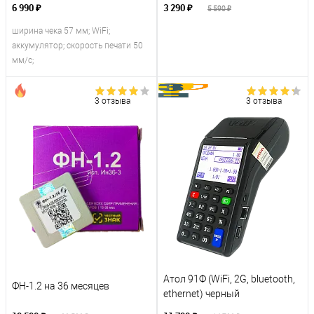
6 990 ₽
3 290 ₽
5 590 ₽
ширина чека 57 мм; WiFi;
аккумулятор; скорость печати 50
мм/с;
3 отзыва
3 отзыва
Атол 91Ф (WiFi, 2G, bluetooth,
ФН-1.2 на 36 месяцев
ethernet) черный