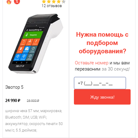
12 отзывов
Нужна помощь с
подбором
оборудования?
Оставьте номер
и мы вам
перезвоним
за 30 секунд!
Эвотор 5
Жду звонка!
24 990 ₽
26 900 ₽
ширина чека 57 мм; маркировка;
Bluetooth; SIM; USB; WiFi;
аккумулятор; скорость печати 50
мм/с; 5.5 дюймов;