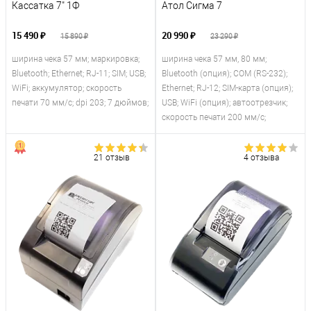
Кассатка 7" 1Ф
Атол Сигма 7
15 490 ₽
20 990 ₽
15 890 ₽
23 290 ₽
ширина чека 57 мм; маркировка;
ширина чека 57 мм, 80 мм;
Bluetooth; Ethernet; RJ-11; SIM; USB;
Bluetooth (опция); COM (RS-232);
WiFi; аккумулятор; скорость
Ethernet; RJ-12; SIM-карта (опция);
печати 70 мм/с; dpi 203; 7 дюймов;
USB; WiFi (опция); автоотрезчик;
скорость печати 200 мм/с;
21 отзыв
4 отзыва