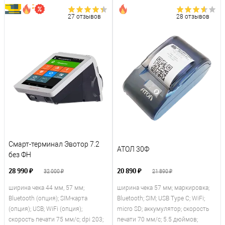
27 отзывов
28 отзывов
Смарт-терминал Эвотор 7.2
АТОЛ 30Ф
без ФН
28 990 ₽
20 890 ₽
32 000 ₽
21 890 ₽
ширина чека 44 мм, 57 мм;
ширина чека 57 мм; маркировка;
Bluetooth (опция); SIM-карта
Bluetooth; SIM; USB Type С; WiFi;
(опция); USB; WiFi (опция);
micro SD; аккумулятор; скорость
скорость печати 75 мм/с; dpi 203;
печати 70 мм/с; 5.5 дюймов;