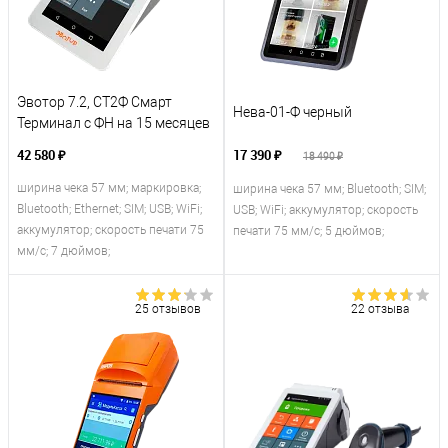
Эвотор 7.2, СТ2Ф Смарт
Нева-01-Ф черный
Терминал с ФН на 15 месяцев
42 580 ₽
17 390 ₽
18 490 ₽
ширина чека 57 мм; маркировка;
ширина чека 57 мм; Bluetooth; SIM;
Bluetooth; Ethernet; SIM; USB; WiFi;
USB; WiFi; аккумулятор; скорость
аккумулятор; скорость печати 75
печати 75 мм/с; 5 дюймов;
мм/с; 7 дюймов;
25 отзывов
22 отзыва