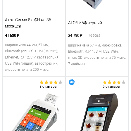
Атол Сигма 8 с ФН на 36
АТОЛ 55Ф черный
месяцев
41 580 ₽
34 790 ₽
40 790 ₽
ширина чека 44 мм, 57 мм;
ширина чека 57 мм; маркировка;
Bluetooth (опция); COM (RS-232);
Bluetooth; RJ-11; SIM; USB; WiFi;
Ethernet; RJ-12; SIM-карта (опция);
micro SD; скорость печати 75 мм/с;
USB; WiFi (опция); автоотрезчик;
7 дюймов;
скорость печати 200 мм/с;
8 отзывов
5 отзывов