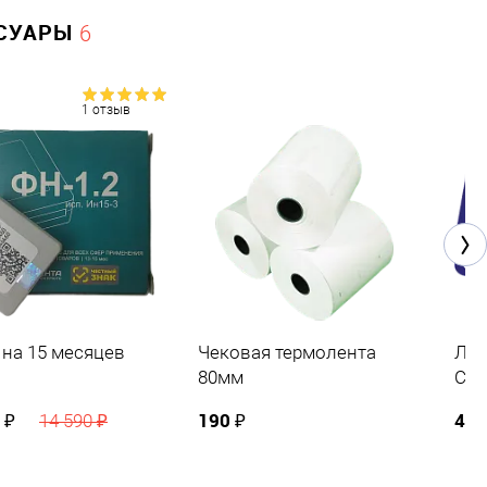
СУАРЫ
6
1 отзыв
 на 15 месяцев
Чековая термолента
Лиц
80мм
Сер
Еди
 ₽
190 ₽
4 5
14 590 ₽
мес