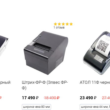
1 отзыв
Другие товары
6
ерный
Штрих-ФР-Ф (Элвес ФР-
АТОЛ 11Ф чер
Ф)
17 490 ₽
Другие товары
23 490 ₽
₽
18 490 ₽
27 4
ширина чека 80 мм
ширина чека 44 мм, 