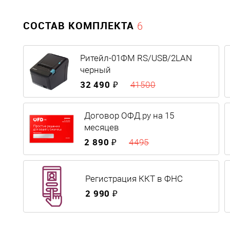
СОСТАВ КОМПЛЕКТА
6
Ритейл-01ФМ RS/USB/2LAN
черный
32 490 ₽
41500
Договор ОФД.ру на 15
месяцев
2 890 ₽
4495
Регистрация ККТ в ФНС
2 990 ₽