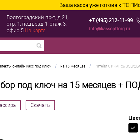
Ваша касса уже готова к ТС ПИоТ? Подключ
Волгоградский пр-т, д.21,
+7 (495) 212-11-99
стр. 1, подъезд 1, этаж 3,
info@kassopttorg.ru
офис 5
На карте
/
/
лекты онлайн-касс под ключ
на 15 месяцев
Ритейл-01ФМ RS/USB/2LA
бор под ключ на 15 месяцев + П
кассира
Скачать
Цве