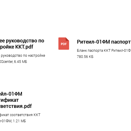
ее руководство по
Ритеил-01ФМ паспорт
ройке ККТ.pdf
Бланк паспорта ККТ Ритеил-01Ф
 руководство по настройке
780.56 КБ
Scenter, 6.45 МБ
Другие товары
ейл-01ФМ
тификат
ветствия.pdf
фикат соответствия ККТ
рограммного обеспечения
л-01ФМ, 1.21 МБ