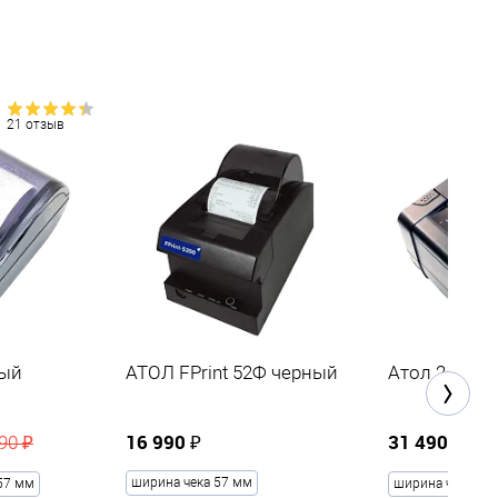
21 отзыв
ный
АТОЛ FPrint 52Ф черный
Атол 25Ф
16 990 ₽
31 490 ₽
90 ₽
3
ширина чека 57 мм
57 мм
ширина чека 57 