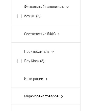
Фискальный накопитель
без ФН
(3)
Соответствие 54ФЗ
Да
(3)
Производитель
Pay Kiosk
(3)
Интеграции
1С
(3)
выгрузка в Excel
(3)
Маркировка товаров
загрузка из Excel
(3)
Белье
(3)
Orange Data
(3)
Верхняя одежда
(3)