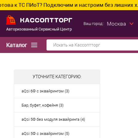
С ПИоТ? Подключим и настроим без лишних хлопот.
Москва
Ваш город::
Авторизованный Сервисный Центр
Каталог
УТОЧНИТЕ КАТЕГОРИЮ:
aQsi 6Ф с эквайрингом (3)
Бар, буфет, кофейня (3)
aQsi 5Ф без модуля эквайринга (4)
aQsi 5Ф с эквайрингом (5)