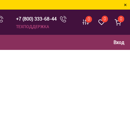
✕
+7 (800) 333-68-44
0
0
0
ТЕХПОДДЕРЖКА
Вход